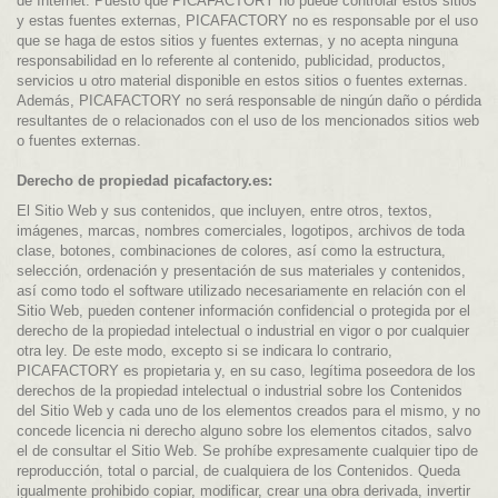
de Internet. Puesto que PICAFACTORY no puede controlar estos sitios
y estas fuentes externas, PICAFACTORY no es responsable por el uso
que se haga de estos sitios y fuentes externas, y no acepta ninguna
responsabilidad en lo referente al contenido, publicidad, productos,
servicios u otro material disponible en estos sitios o fuentes externas.
Además, PICAFACTORY no será responsable de ningún daño o pérdida
resultantes de o relacionados con el uso de los mencionados sitios web
o fuentes externas.
Derecho de propiedad picafactory.es:
El Sitio Web y sus contenidos, que incluyen, entre otros, textos,
imágenes, marcas, nombres comerciales, logotipos, archivos de toda
clase, botones, combinaciones de colores, así como la estructura,
selección, ordenación y presentación de sus materiales y contenidos,
así como todo el software utilizado necesariamente en relación con el
Sitio Web, pueden contener información confidencial o protegida por el
derecho de la propiedad intelectual o industrial en vigor o por cualquier
otra ley. De este modo, excepto si se indicara lo contrario,
PICAFACTORY es propietaria y, en su caso, legítima poseedora de los
derechos de la propiedad intelectual o industrial sobre los Contenidos
del Sitio Web y cada uno de los elementos creados para el mismo, y no
concede licencia ni derecho alguno sobre los elementos citados, salvo
el de consultar el Sitio Web. Se prohíbe expresamente cualquier tipo de
reproducción, total o parcial, de cualquiera de los Contenidos. Queda
igualmente prohibido copiar, modificar, crear una obra derivada, invertir