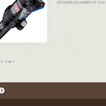
197X51MM (14 CAMBER 29" EVO 
1 - 4 de 4