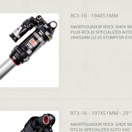
RC3-16 - 194X51MM
AMORTIGUADOR ROCK SHOX M
PLUS RC3-16 SPECIALIZED AUT
194X51MM (12-15 STUMPFSR EVO
RT3-16 - 197X51MM - 29"
AMORTIGUADOR ROCK SHOX M
RT3-16 SPECIALIZED AUTO SAG