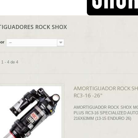
IGUADORES ROCK SHOX
por
--
1 - 4 de 4
AMORTIGUADOR ROCK S
RC3-16 -26"
AMORTIGUADOR ROCK SHOX M
PLUS RC3-16 SPECIALIZED AUT
216X63MM (13-15 ENDURO 26)