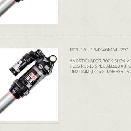
RC3-16 - 194X46MM- 29"
AMORTIGUADOR ROCK SHOX M
PLUS RC3-16 SPECIALIZED AUT
194X46MM (12-15 STUMPFSR EVO 