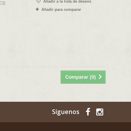
Añadir a la lista de deseos
C2)
Añadir para comparar
Comparar (
0
)
Síguenos