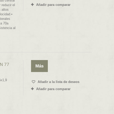
do central
Añadir para comparar
 reducir el
 altos
locidad.•
terales
ma 70a
istencia al
N 77
Más
6x1,9
Añadir a la lista de deseos
Añadir para comparar