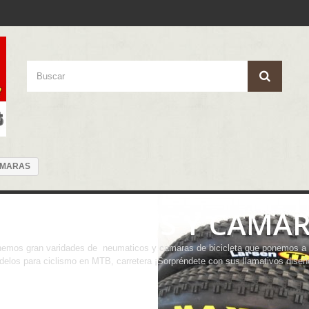
AMARAS
NEUMATICOS Y CAMA
emos gran varidades de neumaticos y camaras de bicicleta que ponemos a tu 
elos para ciclismo en MTB, carretera ¡Sorpréndete con sus llamativos diseñ