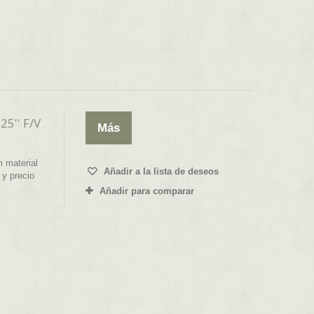
5'' F/V
Más
 material
Añadir a la lista de deseos
 y precio
Añadir para comparar