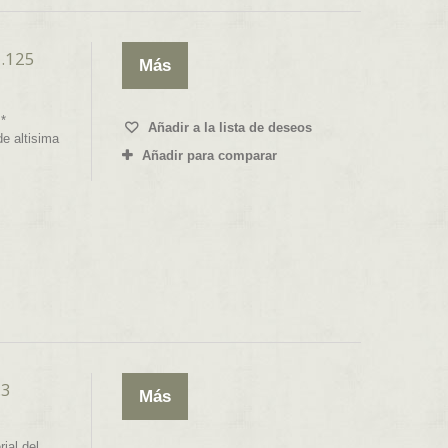
.125
Más
*
Añadir a la lista de deseos
e altisima
Añadir para comparar
.3
Más
ial del