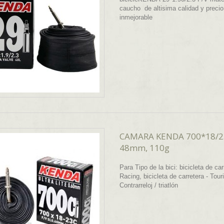
caucho de altisima calidad y precio
inmejorable
CAMARA KENDA 700*18/2
48mm, 110g
Para Tipo de la bici: bicicleta de car
Racing, bicicleta de carretera - Tour
Contrarreloj / triatlón