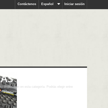
Contáctenos
Español
Iniciar sesión
RAS
disposición en esta categoría. Podrás elegir entre
os y precios.