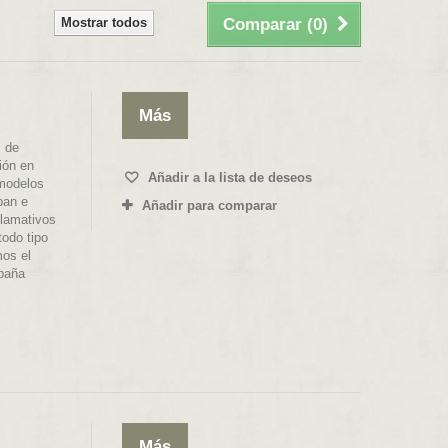
Mostrar todos
Comparar (
0
)
Más
 de
ión en
Añadir a la lista de deseos
 modelos
ban e
Añadir para comparar
llamativos
todo tipo
mos el
spaña
Más