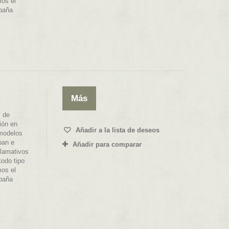
mos el
spaña
Más
 de
ión en
Añadir a la lista de deseos
 modelos
ban e
Añadir para comparar
llamativos
todo tipo
mos el
spaña