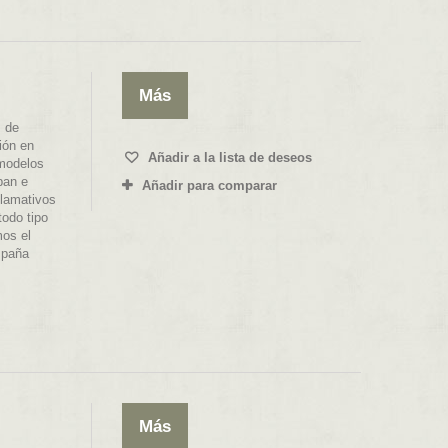
Más
 de
ión en
Añadir a la lista de deseos
 modelos
ban e
Añadir para comparar
llamativos
todo tipo
mos el
spaña
Más