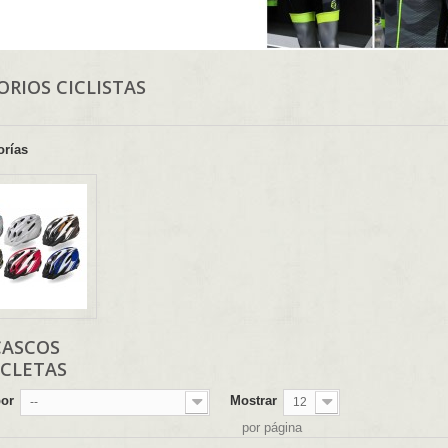
ORIOS CICLISTAS
orías
CASCOS
ICLETAS
por
Mostrar
--
12
por página