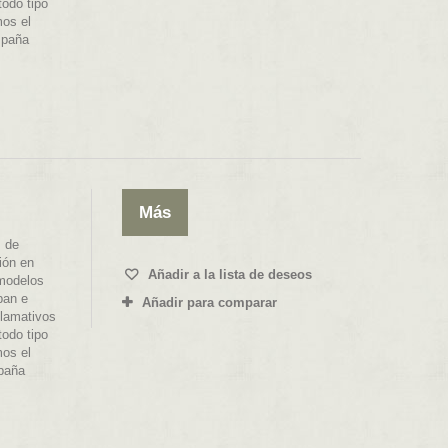
todo tipo
mos el
spaña
Más
 de
ión en
Añadir a la lista de deseos
 modelos
ban e
Añadir para comparar
llamativos
todo tipo
mos el
spaña